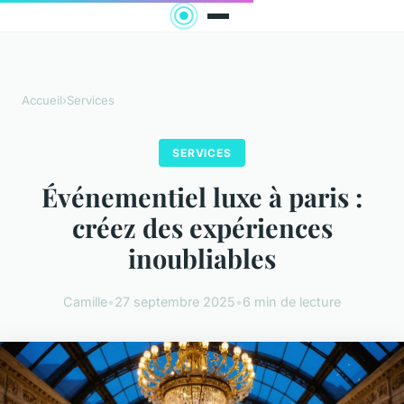
Accueil
›
Services
SERVICES
Événementiel luxe à paris :
créez des expériences
inoubliables
Camille
•
27 septembre 2025
•
6 min de lecture