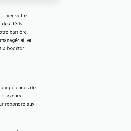
former votre
 des défis,
tre carrière.
managérial, et
t à booster
s compétences de
 plusieurs
ur répondre aux