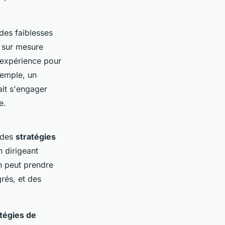
des faiblesses
s sur mesure
d'expérience pour
xemple, un
it s'engager
e.
l des
stratégies
 dirigeant
n peut prendre
rés, et des
tégies de