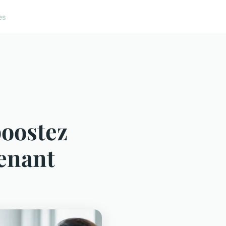
es
boostez
tenant