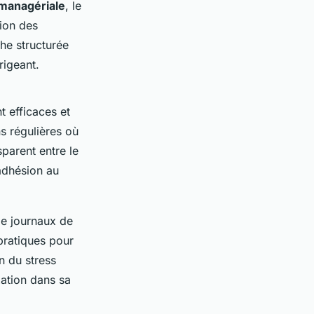
 managériale
, le
tion des
che structurée
rigeant.
t efficaces et
ns régulières où
parent entre le
'adhésion au
 de journaux de
 pratiques pour
n du stress
xation dans sa