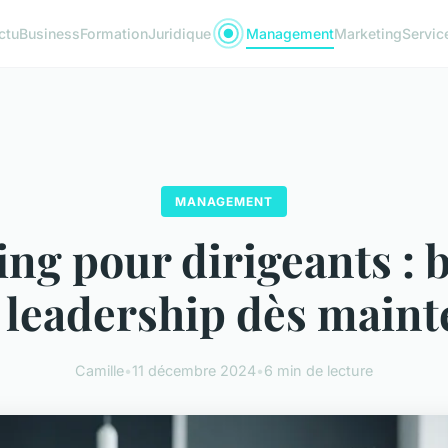
ctu
Business
Formation
Juridique
Management
Marketing
Servic
MANAGEMENT
ng pour dirigeants : 
 leadership dès main
Camille
•
11 décembre 2024
•
6 min de lecture