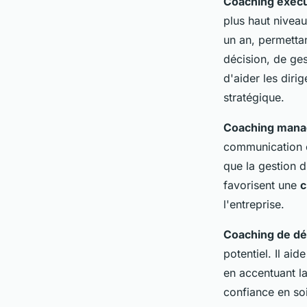
Coaching exécu
plus haut nivea
un an, permetta
décision, de ge
d'aider les dirig
stratégique.
Coaching manag
communication c
que la gestion d
favorisent une
c
l'entreprise.
Coaching de d
potentiel. Il aid
en accentuant la
confiance en soi