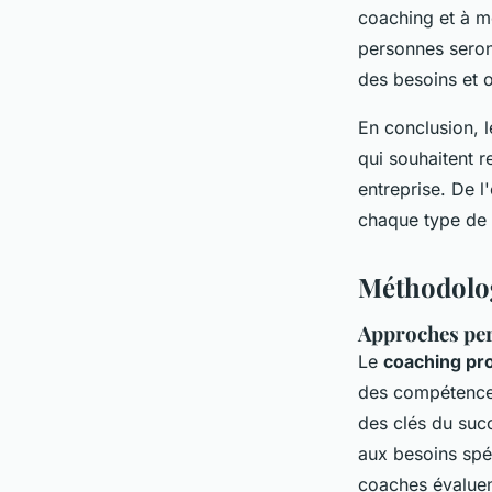
coaching et à me
personnes seron
des besoins et o
En conclusion, 
qui souhaitent r
entreprise. De l
chaque type de c
Méthodolog
Approches per
Le
coaching pro
des compétences
des clés du suc
aux besoins spé
coaches évaluent