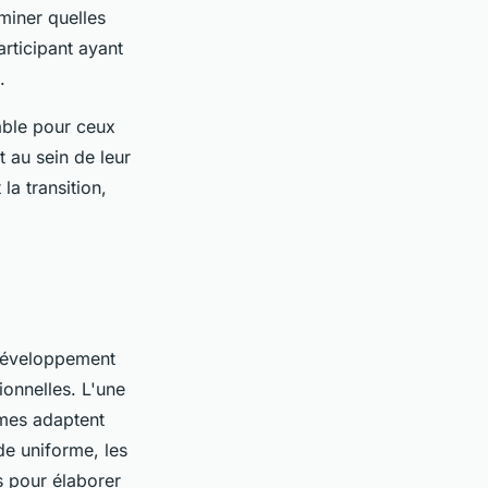
rminer quelles
rticipant ayant
.
able pour ceux
t au sein de leur
la transition,
 développement
onnelles. L'une
mes adaptent
e uniforme, les
s pour élaborer