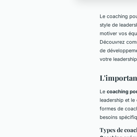
Le coaching pou
style de leader
motiver vos équi
Découvrez comm
de développemen
votre leadership
L'importan
Le
coaching pou
leadership et le
formes de coac
besoins spécifiq
Types de coac