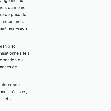
irigeants au
 mois ou même
re de prise de
git notamment
nant leur vision
rship et
sationnels tels
formation qui
mances de
xplorer son
nnels réalistes,
il et la