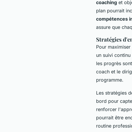
coaching
et obj
plan pourrait in
compétences in
assure que chaq
Stratégies d'e
Pour maximiser 
un suivi continu
les progrès son
coach et le diri
programme.
Les stratégies d
bord pour capter
renforcer l'appr
pourrait être en
routine professi