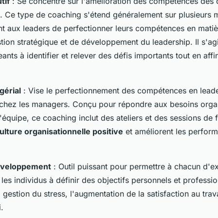
tif
: Se concentre sur l'amélioration des compétences des d
u. Ce type de coaching s'étend généralement sur plusieurs
nt aux leaders de perfectionner leurs compétences en matiè
stion stratégique et de développement du leadership. Il s'a
eants à identifier et relever des défis importants tout en affi
érial
: Vise le perfectionnement des compétences en leade
hez les managers. Conçu pour répondre aux besoins organi
'équipe, ce coaching inclut des ateliers et des sessions de 
ulture organisationnelle positive
et améliorent les perfor
éveloppement
: Outil puissant pour permettre à chacun d'e
e les individus à définir des objectifs personnels et professio
 gestion du stress, l'augmentation de la satisfaction au trava
.