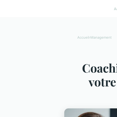
A
Accueil
›
Management
Coachi
votre