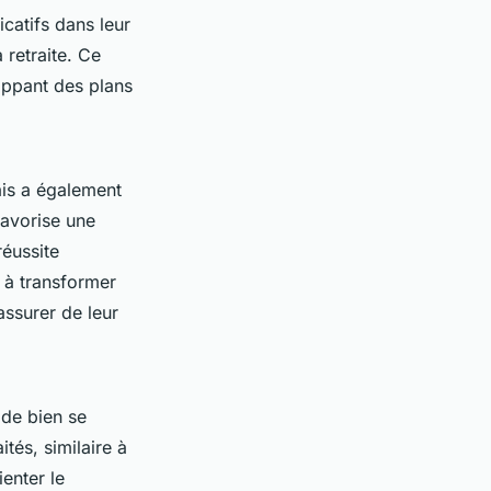
catifs dans leur
retraite. Ce
loppant des plans
ais a également
favorise une
réussite
 à transformer
assurer de leur
 de bien se
tés, similaire à
ienter le