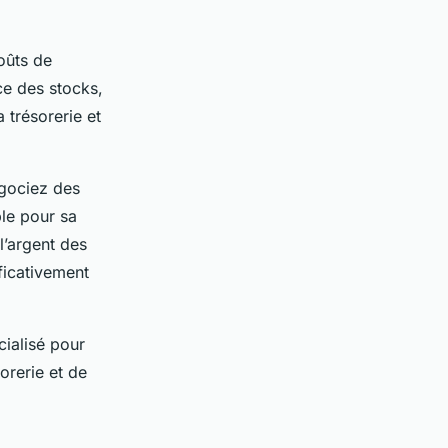
oûts de
ce des stocks,
 trésorerie et
égociez des
ple pour sa
l’argent des
ificativement
ialisé pour
orerie et de