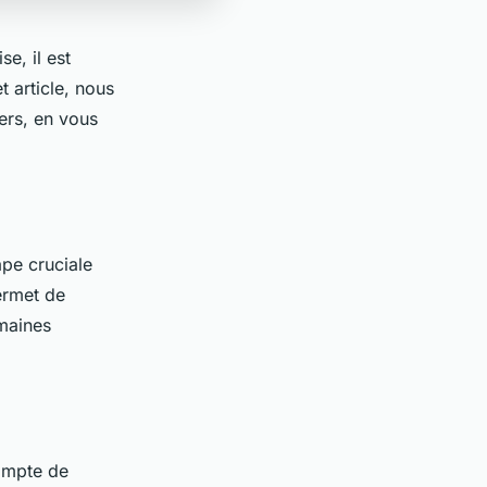
e, il est
t article, nous
ers, en vous
pe cruciale
ermet de
omaines
ompte de