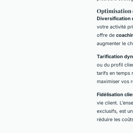
Optimisation 
Diversification 
votre activité p
offre de
coachin
augmenter le chi
Tarification d
ou du profil cli
tarifs en temps 
maximiser vos r
Fidélisation clie
vie client. L’en
exclusifs, est u
réduire les coût