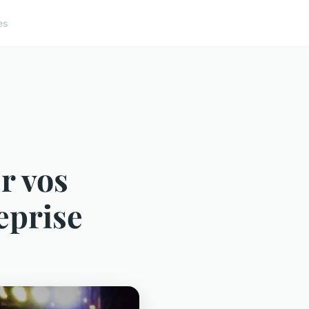
es
r vos
eprise