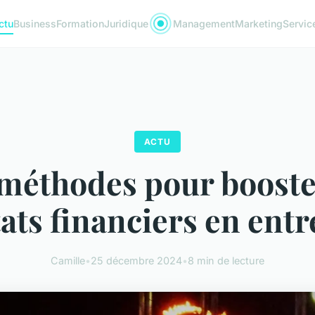
ctu
Business
Formation
Juridique
Management
Marketing
Servic
ACTU
méthodes pour booste
tats financiers en entr
Camille
•
25 décembre 2024
•
8 min de lecture