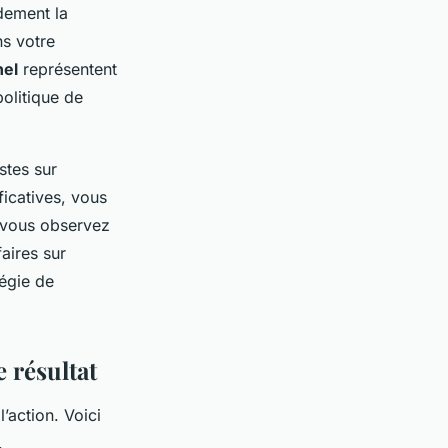
idement la
ns votre
nel
représentent
olitique de
stes sur
ficatives, vous
i vous observez
faires sur
tégie de
 résultat
’action. Voici
.