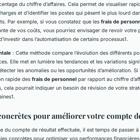
centage du chiffre d’affaires. Cela permet de visualiser rap
charges et d’identifier les postes qui pèsent le plus lourd da
ûts. Par exemple, si vous constatez que les
frais de person
nte de vos coûts, vous pourriez envisager de revoir votre p
’investir dans l’automatisation de certains processus1.
ntale
: Cette méthode compare l’évolution des différents po
ces. Elle met en lumière les tendances et les variations signi
étecter les anomalies ou les opportunités d’amélioration. S
on rapide des
frais de personnel
par rapport au chiffre d’af
, cela pourrait indiquer un besoin de révision de votre stra
ines1.
 concrètes pour améliorer votre compte de
se du compte de résultat effectuée, il est temps de passer à l
égies concrètes pour optimiser vos performances financières