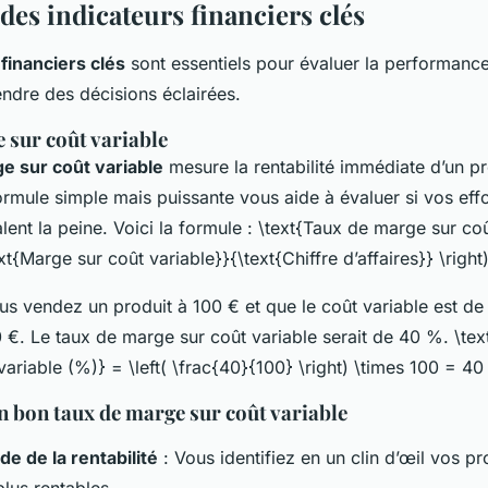
 des indicateurs financiers clés
 financiers clés
sont essentiels pour évaluer la performanc
endre des décisions éclairées.
 sur coût variable
e sur coût variable
mesure la rentabilité immédiate d’un pr
ormule simple mais puissante vous aide à évaluer si vos effo
nt la peine. Voici la formule : \text{Taux de marge sur coû
ext{Marge sur coût variable}}{\text{Chiffre d’affaires}} \right
us vendez un produit à 100 € et que le coût variable est de
 €. Le taux de marge sur coût variable serait de 40 %. \te
ariable (%)} = \left( \frac{40}{100} \right) \times 100 = 40
n bon taux de marge sur coût variable
de de la rentabilité
: Vous identifiez en un clin d’œil vos pr
plus rentables.