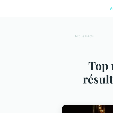
A
Accueil
›
Actu
Top 
résul