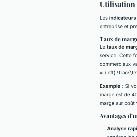
Utilisation
Les
indicateurs
entreprise et pr
Taux de marge
Le
taux de marg
service. Cette f
commerciaux vale
= \left( \frac{\t
Exemple
: Si vo
marge est de 40
marge sur coût v
Avantages d’u
Analyse rapi
services les 