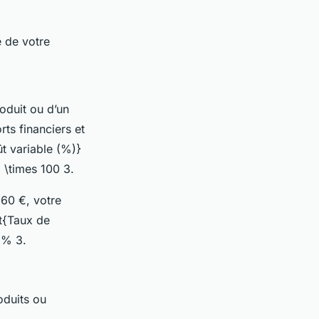
e de votre
oduit ou d’un
rts financiers et
t variable (%)}
) \times 100 3.
 60 €, votre
xt{Taux de
 % 3.
oduits ou