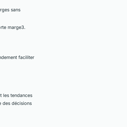
arges sans
forte marge3.
dement faciliter
nt les tendances
e des décisions