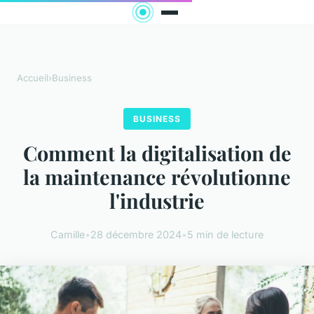
Accueil
›
Business
BUSINESS
Comment la digitalisation de
la maintenance révolutionne
l'industrie
Camille
•
28 décembre 2024
•
5 min de lecture