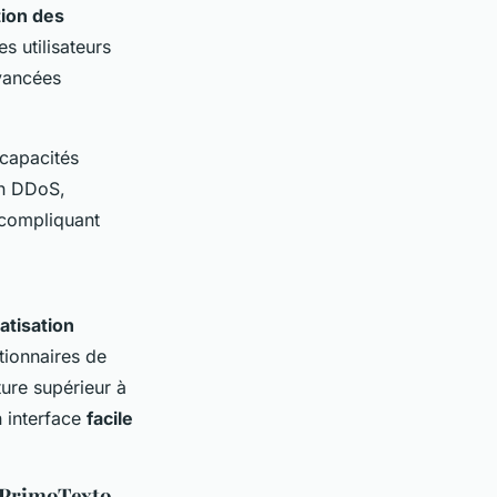
tion des
s utilisateurs
vancées
 capacités
on DDoS,
compliquant
atisation
tionnaires de
ure supérieur à
n interface
facile
t PrimoTexto