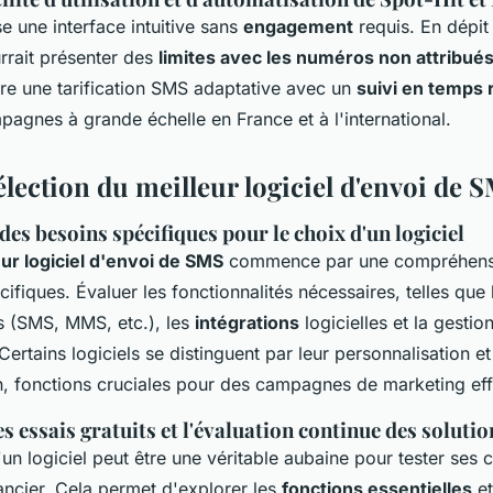
 une interface intuitive sans
engagement
requis. En dépit
ourrait présenter des
limites avec les numéros non attribué
fre une tarification SMS adaptative avec un
suivi en temps 
pagnes à grande échelle en France et à l'international.
lection du meilleur logiciel d'envoi de 
 des besoins spécifiques pour le choix d'un logiciel
eur logiciel d'envoi de SMS
commence par une compréhensi
ifiques. Évaluer les fonctionnalités nécessaires, telles que 
 (SMS, MMS, etc.), les
intégrations
logicielles et la gestio
 Certains logiciels se distinguent par leur personnalisation et
n, fonctions cruciales pour des campagnes de marketing eff
es essais gratuits et l'évaluation continue des solutio
d'un logiciel peut être une véritable aubaine pour tester ses 
ncier. Cela permet d'explorer les
fonctions essentielles
et