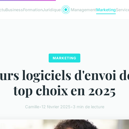
ctu
Business
Formation
Juridique
Management
Marketing
Servic
MARKETING
urs logiciels d'envoi d
top choix en 2025
Camille
•
12 février 2025
•
3 min de lecture