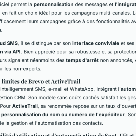
iciel permet la
personnalisation
des messages et
l'intégra
i en fait un choix idéal pour les campagnes multi-canales. Le
fficacement leurs campagnes grâce à des fonctionnalités a
n.
ud SMS
, il se distingue par son
interface conviviale
et ses
n via API
. Bien apprécié pour sa robustesse et sa protecti
teurs signalent néanmoins des
temps d'arrêt
non annoncés, 
r les non-experts.
t limites de Brevo et ActiveTrail
ntelligemment SMS, e-mail et WhatsApp, intégrant l'
autom
estion CRM. Son modèle sans coûts cachés satisfait les ges
 Pour
ActiveTrail
, sa renommée repose sur un taux d'ouvert
a
personnalisation du nom ou numéro de l'expéditeur
. So
ie la gestion et l'automatisation des contacts.
ilité d'utilisation et d'automatisation de Spot-Hit e