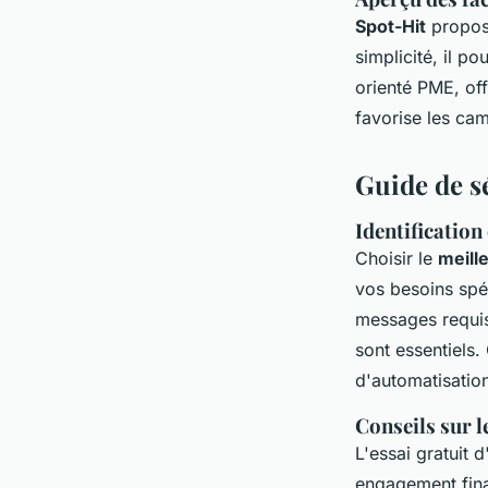
Spot-Hit
propose
simplicité, il p
orienté PME, of
favorise les cam
Guide de sé
Identification
Choisir le
meill
vos besoins spéc
messages requis
sont essentiels.
d'automatisatio
Conseils sur l
L'essai gratuit 
engagement fina