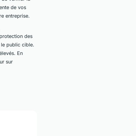
uente de vos
re entreprise.
S
 protection des
e public cible.
élevés. En
ur sur