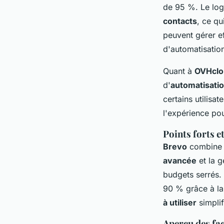
de 95 %. Le log
contacts
, ce qu
peuvent gérer e
d'automatisatio
Quant à
OVHclo
d'
automatisatio
certains utilisa
l'expérience pou
Points forts e
Brevo
combine i
avancée
et la g
budgets serrés.
90 % grâce à l
à utiliser
simplif
Aperçu des fac