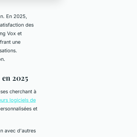
on. En 2025,
satisfaction des
ing Vox et
frant une
sations.
on.
S en 2025
ises cherchant à
eurs logiciels de
ersonnalisées et
ion avec d'autres