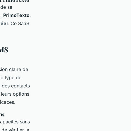
 de sa
s
.
PrimoTexto
,
réel
. Ce SaaS
SMS
on claire de
le type de
n des contacts
 leurs options
icaces.
ns
capacités sans
 de vérifier la