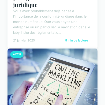
juridique
Vous avez probablement déjà pensé à
l'importance de la conformité juridique dans le
monde numérique. Que vous soyez une
entreprise ou un particulier, la navigation dans le
labyrinthe des réglementatio...
21 janvier 2025
9 min de lecture →
ACTU