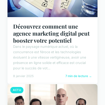
Découvrez comment une
agence marketing digital peut
booster votre potentiel
Dans le paysage numérique actuel, où la
concurrence est féroce et les technologies
évoluent à une vitesse vertigineuse, avoir une
présence en ligne solide et efficace est crucial
pour le succès de vot...
8 janvier 2025
7 min de lecture →
ACTU