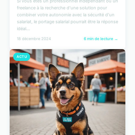
Si vous êtes un professionnel indépendant ou un
freelance à la recherche d'une solution pour
combiner votre autonomie avec la sécurité d'un
salariat, le portage salarial pourrait être la réponse
idéal...
18 décembre 2024
6 min de lecture →
ACTU