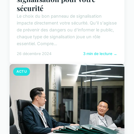
sécurité
Le choix du bon panneau de signalisation
impacte directement votre sécurité. Qu'il s'agisse
de prévenir des dangers ou d'informer le public,
chaque type de signalisation joue un rôle
essentiel. Compre...
26 décembre 2024
3 min de lecture →
ACTU