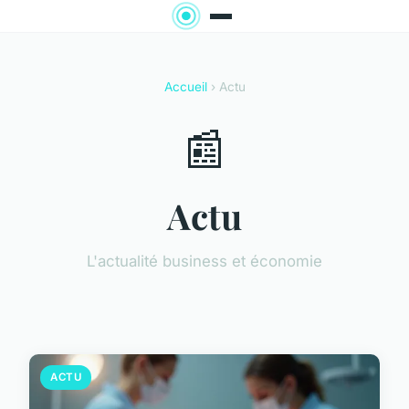
Accueil
› Actu
📰
Actu
L'actualité business et économie
ACTU