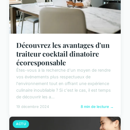
Découvrez les avantages d'un
traiteur cocktail dinatoire
écoresponsable
Êtes-vous à la recherche d'un moyen de rendre
vos événements plus respectueux de
l'environnement tout en offrant une expérience
culinaire inoubliable ? Si c'est le cas, il est temps
de découvrir les a...
19 décembre 2024
8 min de lecture →
ACTU