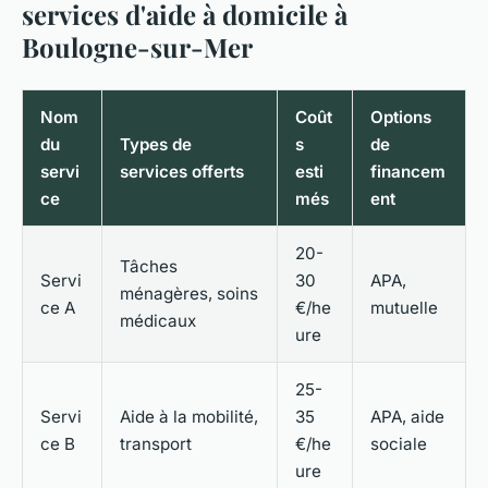
services d'aide à domicile à
Boulogne-sur-Mer
Nom
Coût
Options
du
Types de
s
de
servi
services offerts
esti
financem
ce
més
ent
20-
Tâches
Servi
30
APA,
ménagères, soins
ce A
€/he
mutuelle
médicaux
ure
25-
Servi
Aide à la mobilité,
35
APA, aide
ce B
transport
€/he
sociale
ure