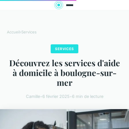
Accueil
›
Services
SERVICES
Découvrez les services d'aide
à domicile à boulogne-sur-
mer
Camille
•
6 février 2025
•
6 min de lecture