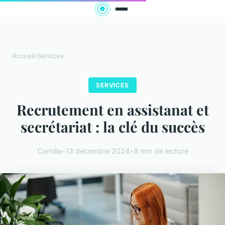
Accueil
›
Services
SERVICES
Recrutement en assistanat et
secrétariat : la clé du succès
Camille
•
13 décembre 2024
•
9 min de lecture