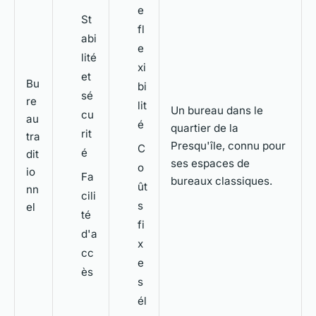
e
St
fl
abi
e
lité
xi
et
Bu
bi
sé
re
lit
Un bureau dans le
cu
au
é
quartier de la
rit
tra
Presqu'île, connu pour
C
é
dit
ses espaces de
o
io
Fa
bureaux classiques.
ût
nn
cili
s
el
té
fi
d'a
x
cc
e
ès
s
él