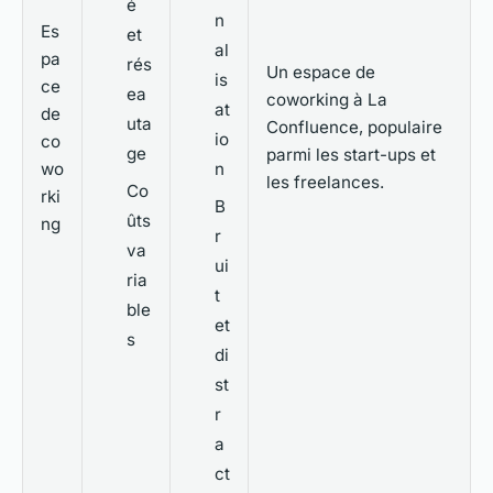
é
n
Es
et
al
pa
rés
Un espace de
is
ce
ea
coworking à La
at
de
uta
Confluence, populaire
io
co
ge
parmi les start-ups et
wo
n
les freelances.
Co
rki
B
ûts
ng
r
va
ui
ria
t
ble
et
s
di
st
r
a
ct