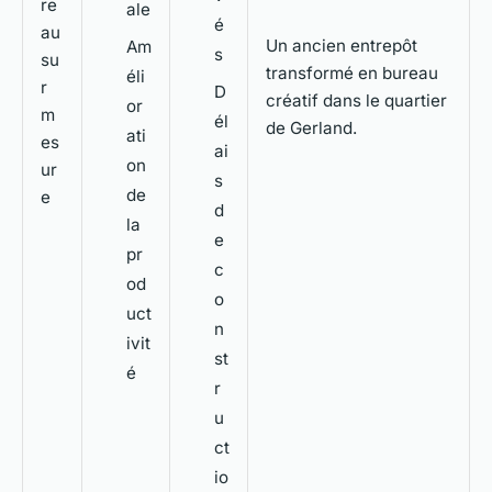
re
ale
é
au
Un ancien entrepôt
Am
s
su
transformé en bureau
éli
r
D
créatif dans le quartier
or
m
él
de Gerland.
ati
es
ai
on
ur
s
de
e
d
la
e
pr
c
od
o
uct
n
ivit
st
é
r
u
ct
io