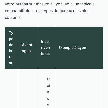
votre bureau sur mesure à Lyon, voici un tableau
comparatif des trois types de bureaux les plus
courants.
Ty
pe
Inco
de
Avant
nvén
Exemple à Lyon
bu
ages
ients
re
au
M
oi
n
s
d