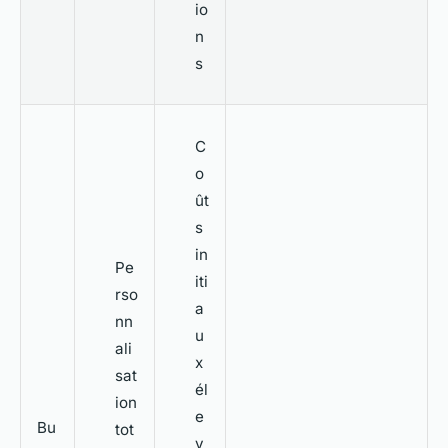
io
n
s
C
o
ût
s
in
Pe
iti
rso
a
nn
u
ali
x
sat
él
ion
e
Bu
tot
v