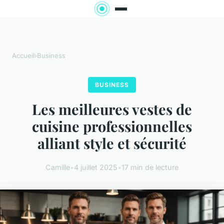
Accueil
›
Business
BUSINESS
Les meilleures vestes de
cuisine professionnelles
alliant style et sécurité
Camille
•
4 juillet 2025
•
17 min de lecture