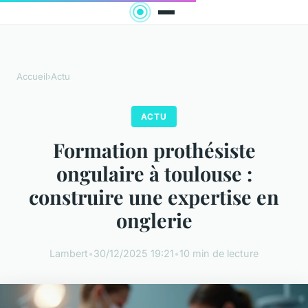
Accueil
›
Actu
ACTU
Formation prothésiste
ongulaire à toulouse :
construire une expertise en
onglerie
Lambert
•
30/12/2025 19:21
•
10 min de lecture